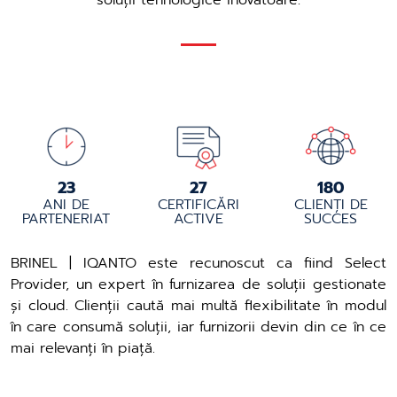
soluții tehnologice inovatoare.
24
29
191
ANI DE
CERTIFICĂRI
CLIENȚI DE
PARTENERIAT
ACTIVE
SUCCES
BRINEL | IQANTO este recunoscut ca fiind Select
Provider, un expert în furnizarea de soluții gestionate
și cloud. Clienții caută mai multă flexibilitate în modul
în care consumă soluții, iar furnizorii devin din ce în ce
mai relevanți în piață.