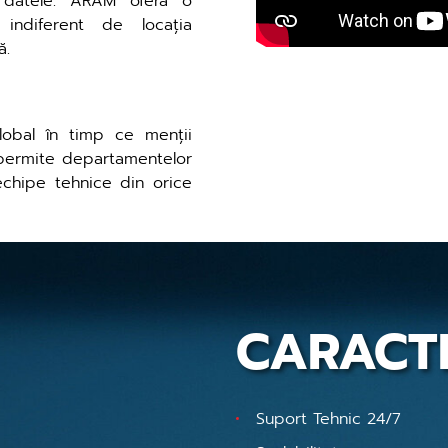
și datele. ARAM oferă o
indiferent de locația
ă.
lobal în timp ce menții
M permite departamentelor
echipe tehnice din orice
CARACTE
Suport Tehnic 24/7