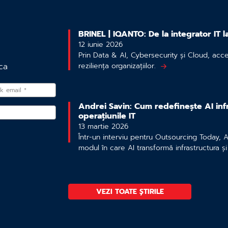
BRINEL | IQANTO: De la integrator IT l
12 iunie 2026
Prin Data & AI, Cybersecurity și Cloud, acc
reziliența organizațiilor.
ca
Andrei Savin: Cum redefinește AI infr
operațiunile IT
13 martie 2026
Într-un interviu pentru Outsourcing Today, 
modul în care AI transformă infrastructura și 
VEZI TOATE ȘTIRILE