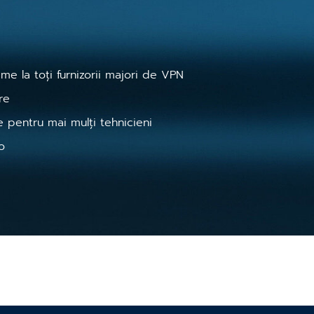
me la toți furnizorii majori de VPN
are
e pentru mai mulți tehnicieni
o