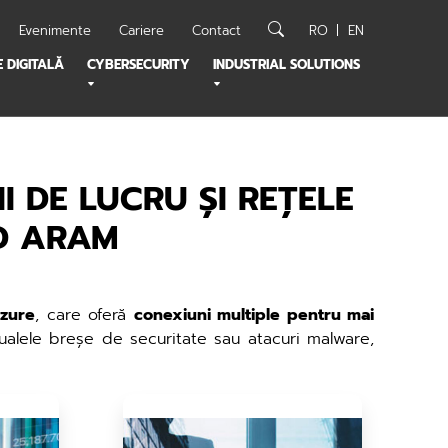
Evenimente
Cariere
Contact
RO
EN
 DIGITALĂ
CYBERSECURITY
INDUSTRIAL SOLUTIONS
I DE LUCRU ȘI REȚELE
UD ARAM
Azure
, care oferă
conexiuni multiple pentru mai
tualele breșe de securitate sau atacuri malware,