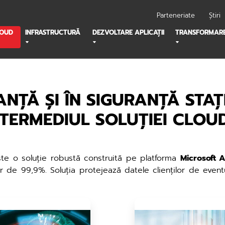
Parteneriate
Știri
LOUD
INFRASTRUCTURĂ
DEZVOLTARE APLICAȚII
TRANSFORMARE
ANȚĂ ȘI ÎN SIGURANȚĂ STAȚI
NTERMEDIUL SOLUȚIEI CLO
te o soluție robustă construită pe platforma
Microsoft 
ar de 99,9%. Soluția protejează datele clienților de even