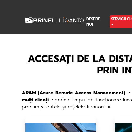
DESPRE
SERVICII C
NOI
ACCESAȚI DE LA DIST
PRIN I
ARAM (Azure Remote Access Management)
es
mulți clienți
, sporind timpul de funcționare lun
precum și datele și rețelele furnizorului.