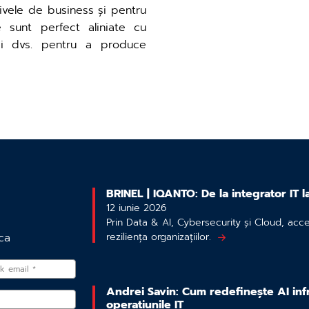
tivele de business și pentru
e sunt perfect aliniate cu
rii dvs. pentru a produce
BRINEL | IQANTO: De la integrator IT l
12 iunie 2026
Prin Data & AI, Cybersecurity și Cloud, acc
reziliența organizațiilor.
ca
Andrei Savin: Cum redefinește AI infr
operațiunile IT