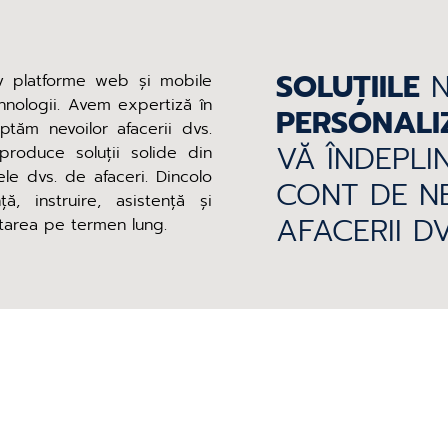
SOLUȚIILE
N
siv platforme web și mobile
ehnologii. Avem expertiză în
PERSONALI
ptăm nevoilor afacerii dvs.
VĂ ÎNDEPLI
roduce soluții solide din
le dvs. de afaceri. Dincolo
CONT DE NE
, instruire, asistență și
AFACERII DV
tarea pe termen lung.