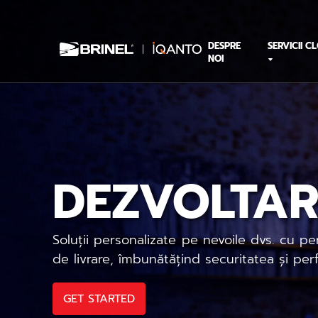
DESPRE
SERVICII C
NOI
DEZVOLTARE
Soluții personalizate pe nevoile dvs. cu 
de livrare, îmbunătățind securitatea și per
GET STARTED