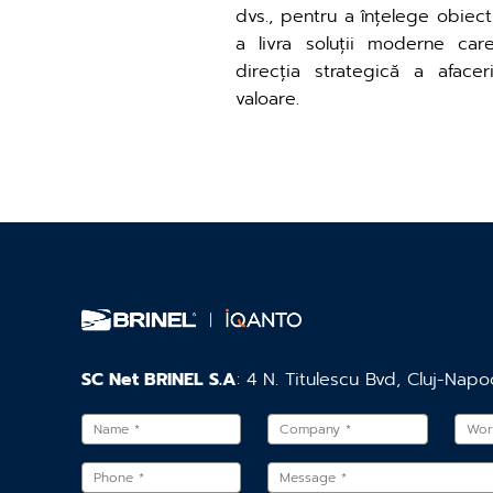
dvs., pentru a înțelege obiec
a livra soluții moderne car
direcția strategică a aface
valoare.
SC Net BRINEL S.A
: 4 N. Titulescu Bvd, Cluj-Napo