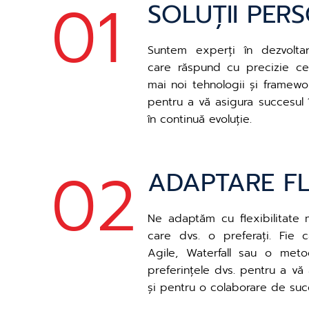
01
SOLUȚII PER
Suntem experți în dezvoltare
care răspund cu precizie ceri
mai noi tehnologii și framewo
pentru a vă asigura succesul 
în continuă evoluție.
02
ADAPTARE FL
Ne adaptăm cu flexibilitate 
care dvs. o preferați. Fie 
Agile, Waterfall sau o meto
preferințele dvs. pentru a vă
și pentru o colaborare de suc