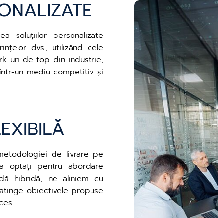
SONALIZATE
a soluțiilor personalizate
nțelor dvs., utilizând cele
rk-uri de top din industrie,
într-un mediu competitiv și
EXIBILĂ
metodologiei de livrare pe
că optați pentru abordare
dă hibridă, ne aliniem cu
 atinge obiectivele propuse
ces.