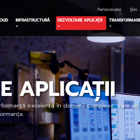
Parteneriate
Știri
LOUD
INFRASTRUCTURĂ
DEZVOLTARE APLICAȚII
TRANSFORMARE
 APLICAȚII
performanță excelentă în domenii complexe, care s
formanța.