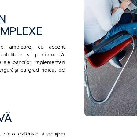
ÎN
OMPLEXE
re amploare, cu accent
tabilitate și performanță.
e ale băncilor, implementări
gură și cu grad ridicat de
VĂ
, ca o extensie a echipei