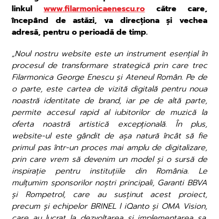
linkul
www.filarmonicaenescu.ro
către care,
începând de astăzi, va direcționa și vechea
adresă, pentru o perioadă de timp.
„Noul nostru website este un instrument esențial în
procesul de transformare strategică prin care trec
Filarmonica George Enescu și Ateneul Român. Pe de
o parte, este cartea de vizită digitală pentru noua
noastră identitate de brand, iar pe de altă parte,
permite accesul rapid al iubitorilor de muzică la
oferta noastră artistică excepțională. În plus,
website-ul este gândit de așa natură încât să fie
primul pas într-un proces mai amplu de digitalizare,
prin care vrem să devenim un model și o sursă de
inspirație pentru instituțiile din România. Le
mulțumim sponsorilor noștri principali, Garanti BBVA
și Rompetrol, care au susținut acest proiect,
precum și echipelor BRINEL l iQanto și OMA Vision,
care au lucrat la dezvoltarea și implementarea sa,