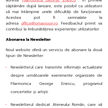
adresa:
Filarmonica George Enescu
. În primele
săptămâni după lansare, este posibil ca utilizatorii
să mai întâmpine unele dificultăți de funcționare.
Acestea pot fi semnalate la
adresa
office
@
omavision
.
ro
. Feedbackul primit va
contribui la îmbunătățirea experienței utilizatorilor.
Abonarea la Newsletter
Noul website oferă un serviciu de abonare la două
tipuri de Newsletter:
Newsletterul care transmite informații actualizate
despre următoarele evenimente organizate de
Filarmonica George Enescu, programul
concertelor și artiști.
Newsletterul dedicat Ateneului Român, care vă