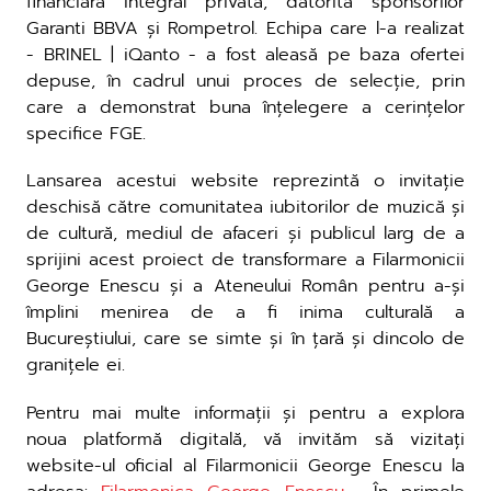
financiară integral privată, datorită sponsorilor
Garanti BBVA și Rompetrol. Echipa care l-a realizat
- BRINEL | iQanto - a fost aleasă pe baza ofertei
depuse, în cadrul unui proces de selecție, prin
care a demonstrat buna înțelegere a cerințelor
specifice FGE.
Lansarea acestui website reprezintă o invitație
deschisă către comunitatea iubitorilor de muzică și
de cultură, mediul de afaceri și publicul larg de a
sprijini acest proiect de transformare a Filarmonicii
George Enescu și a Ateneului Român pentru a-și
împlini menirea de a fi inima culturală a
Bucureștiului, care se simte și în țară și dincolo de
granițele ei.
Pentru mai multe informații și pentru a explora
noua platformă digitală, vă invităm să vizitați
website-ul oficial al Filarmonicii George Enescu la