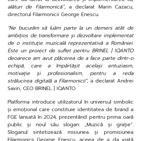
alături de Filarmonică”
, a declarat Marin Cazacu,
directorul Filarmonicii George Enescu.
"Ne bucurăm să luăm parte la un demers atât de
ambițios de transformare și dezvoltare implementat
de o instituție muzicală reprezentativă a României.
Este un proiect de suflet pentru BRINEL | IQANTO
deoarece am avut plăcerea de a face parte dintr-o
echipă, care a împărtășit același entuziasm,
motivație și profesionalism, pentru a reda
strălucirea digitală a Filarmonicii"
, a declarat Andrei
Savin, CEO BRINEL | IQANTO
Platforma introduce utilizatorul în universul simbolic
și emoțional care constituie identitatea de brand a
FGE lansată în 2024, prezentând pentru prima oară
public și noul său slogan: „Muzică și grație”.
Sloganul sintetizează misiunea și promisiunea
Filarmonicii George Enescu, aceea de a da viață