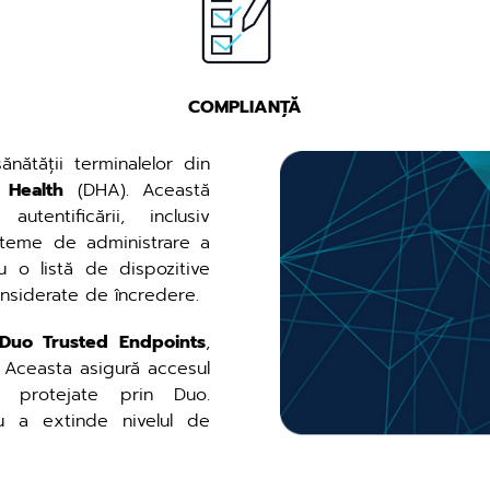
COMPLIANȚĂ
nătății terminalelor din
 Health
(DHA). Această
utentificării, inclusiv
sisteme de administrare a
u o listă de dispozitive
onsiderate de încredere.
Duo Trusted Endpoints
,
. Aceasta asigură accesul
le protejate prin Duo.
ru a extinde nivelul de