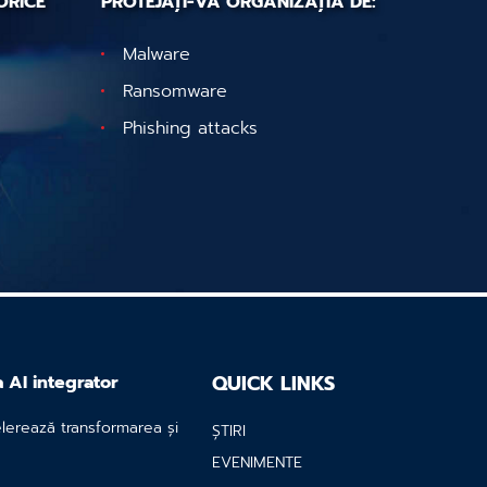
ORICE
PROTEJAȚI-VĂ ORGANIZAȚIA DE:
Malware
Ransomware
Phishing attacks
QUICK LINKS
a AI integrator
elerează transformarea și
ȘTIRI
EVENIMENTE