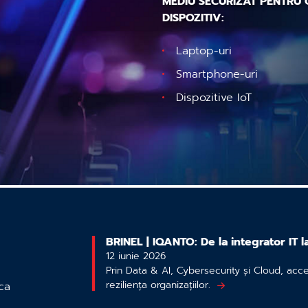
MEDIU SECURIZAT PENTRU 
DISPOZITIV:
Laptop-uri
Smartphone-uri
Dispozitive IoT
BRINEL | IQANTO: De la integrator IT l
12 iunie 2026
Prin Data & AI, Cybersecurity și Cloud, acc
reziliența organizațiilor.
ca