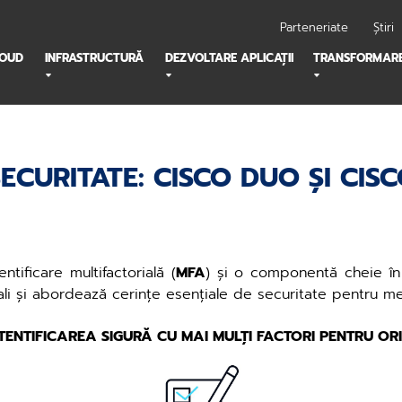
Parteneriate
Știri
LOUD
INFRASTRUCTURĂ
DEZVOLTARE APLICAȚII
TRANSFORMARE
SECURITATE: CISCO DUO ȘI CI
tificare multifactorială (
MFA
) și o componentă cheie î
 finali și abordează cerințe esențiale de securitate pentru me
TENTIFICAREA SIGURĂ CU MAI MULȚI FACTORI PENTRU ORI