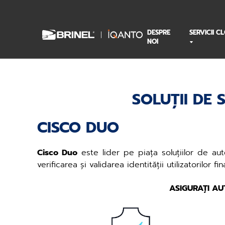
DESPRE
SERVICII C
NOI
SOLUȚII DE 
CISCO DUO
Cisco Duo
este lider pe piața soluțiilor de auten
verificarea și validarea identității utilizatorilor
ASIGURAȚI AU