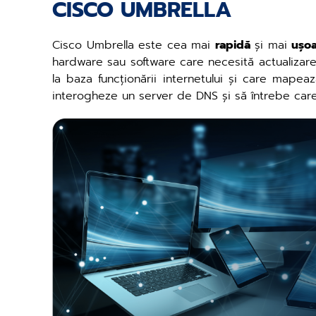
CISCO UMBRELLA
Cisco Umbrella este cea mai
rapidă
și mai
ușoa
hardware sau software care necesită actualizare
la baza funcționării internetului și care mape
interogheze un server de DNS și să întrebe care