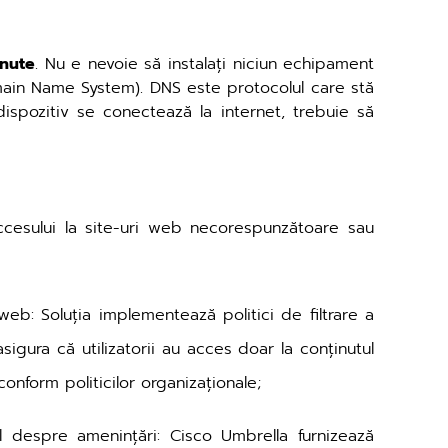
inute
. Nu e nevoie să instalați niciun echipament
in Name System). DNS este protocolul care stă
ispozitiv se conectează la internet, trebuie să
ccesului la site-uri web necorespunzătoare sau
i web: Soluția implementează politici de filtrare a
asigura că utilizatorii au acces doar la conținutul
onform politicilor organizaționale;
al despre amenințări: Cisco Umbrella furnizează