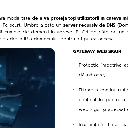
ră
modalitate
de a vă proteja toți utilizatorii în câteva m
. Pe scurt, Umbrella este un
server recursiv de DNS
(Doma
ază numele de domenii în adrese IP. Ori de câte ori un d
 e adresa IP a domeniului, pentru a-l putea accesa.
GATEWAY WEB SIGUR
Protecție împotriva a
dăunătoare;
Filtrare a conținutulu
conținutului pentru a 
web sigur și adecvat c
Informații în timp re