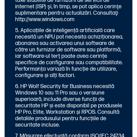
taxe stabilite de furnizorii de servicii de
internet (ISP) şi, în timp, se pot aplica cerinţe
suplimentare pentru actualizări. Consultaţi
http://www.windows.com
Aplicațiile de inteligență artificială care
necesită un NPU pot necesita achiziționarea,
abonarea sau activarea unui software de
către un furnizor de software sau platformă,
iar software-ul terț poate avea cerințe
specifice de configurare sau compatibilitate.
Performanța variază în funcție de utilizare,
configurare și alți factori.
HP Wolf Security for Business necesită
Windows 10 sau 11 Pro sau o versiune
superioară, include diverse funcții de
securitate HP și este disponibil pe produsele
HP Pro, Elite, Workstation și RPOS. Consultă
detaliile produsului pentru funcțiile de
securitate incluse.
Măsurare efectuată conform ISO/IEC 24734,