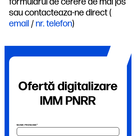
formularul de cerere de mai jos
sau contacteaza-ne direct (
email
/
nr. telefon
)
Ofertă digitalizare
IMM PNRR
NUME PRENUME*