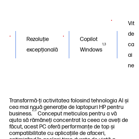
Vite
de
Rezoluție
Copilot
car
1,3
excepțională
Windows
ai
nev
Transformă-ți activitatea folosind tehnologia AI și
cea mai nouă generație de laptopuri HP pentru
2,3
business.
Conceput meticulos pentru a vă
ajuta să rămâneți concentrat la ceea ce aveți de
făcut, acest PC oferă performanțe de top și
compatibilitate cu aplicațiile de afaceri,