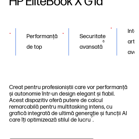
HP EliteBook X G1a
Inte
Performanță
Securitate
artif
6
de top
avansată
ava
Creat pentru profesioniștii care vor performanță
și autonomie într-un design elegant și fiabil.
Acest dispozitiv oferă putere de calcul
remarcabilă pentru multitasking intens, cu
grafică integrată de ultimă generație și funcții AI
5
care îți optimizează stilul de lucru
.