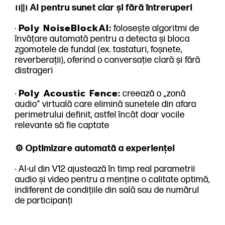
၊၊||၊ AI pentru sunet clar și fără întreruperi
Poly NoiseBlockAI:
·
folosește algoritmi de
învățare automată pentru a detecta și bloca
zgomotele de fundal (ex. tastaturi, foșnete,
reverberații), oferind o conversație clară și fără
distrageri
Poly Acoustic Fence:
·
creează o „zonă
audio” virtuală care elimină sunetele din afara
perimetrului definit, astfel încât doar vocile
relevante să fie captate
⚙️ Optimizare automată a experienței
· AI-ul din V12 ajustează în timp real parametrii
audio și video pentru a menține o calitate optimă,
indiferent de condițiile din sală sau de numărul
de participanți