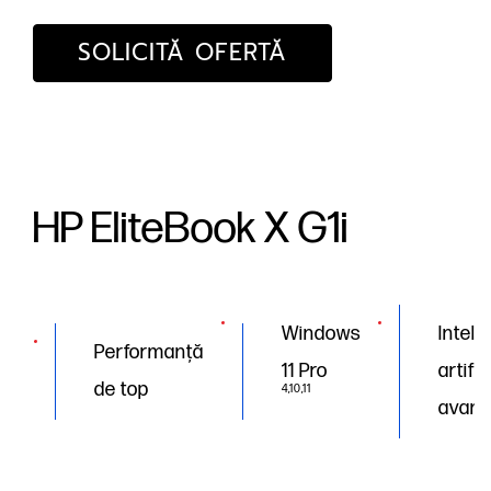
SOLICITĂ OFERTĂ
HP EliteBook X G1i
Windows
Inteli
Performanță
11 Pro
artific
de top
4,10,11
avans