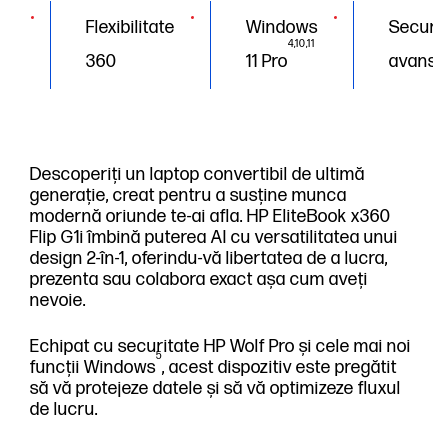
Flexibilitate
Windows
Securit
4,10,11
360
11 Pro
avansa
Descoperiți un laptop convertibil de ultimă
generație, creat pentru a susține munca
modernă oriunde te-ai afla. HP EliteBook x360
Flip G1i îmbină puterea AI cu versatilitatea unui
design 2-în-1, oferindu-vă libertatea de a lucra,
prezenta sau colabora exact așa cum aveți
nevoie.
Echipat cu securitate HP Wolf Pro și cele mai noi
5
funcții Windows
, acest dispozitiv este pregătit
să vă protejeze datele și să vă optimizeze fluxul
de lucru.